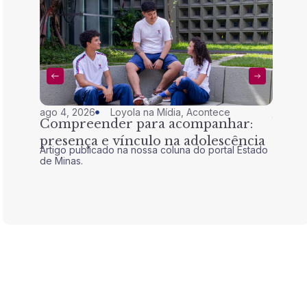
ago 4, 2026
Loyola na Mídia
,
Acontece
jul 28,
Compreender para acompanhar:
Nem 
presença e vínculo na adolescência
tran
Artigo publicado na nossa coluna do portal Estado
Artigo 
de Minas.
de Mina