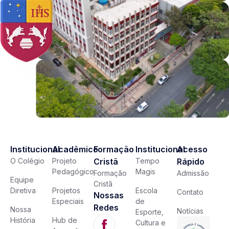
Institucional
Acadêmico
Formação
Institucional
Acesso
O Colégio
Projeto
Cristã
Tempo
Rápido
Pedagógico
Magis
Formação
Admissão
Equipe
Cristã
Diretiva
Projetos
Escola
Contato
Nossas
Especiais
de
Redes
Nossa
Notícias
Esporte,
História
Hub de
Cultura e