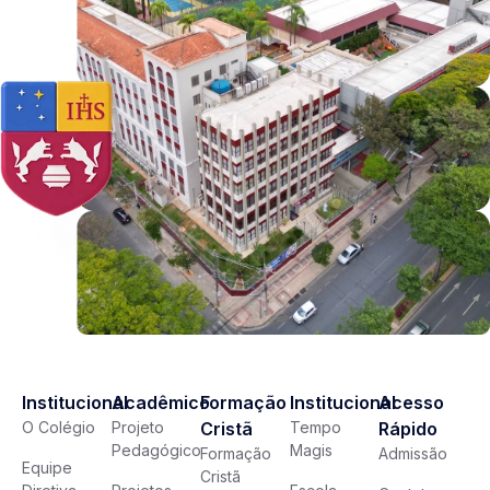
Institucional
Acadêmico
Formação
Institucional
Acesso
O Colégio
Projeto
Cristã
Tempo
Rápido
Pedagógico
Magis
Formação
Admissão
Equipe
Cristã