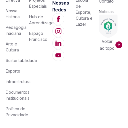
Diretiva
Projetos
Escola
Contato
Nossas
Especiais
de
Redes
Nossa
Notícias
Esporte,
História
Hub de
Cultura e
Aprendizagem
Lazer
Pedagogia
Inaciana
Espaço
Francisco
Voltar
Arte e
ao topo
Cultura
Sustentabilidade
Esporte
Infraestrutura
Documentos
Institucionais
Política de
Privacidade