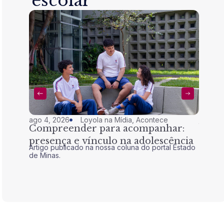
escolar
ago 4, 2026
Loyola na Mídia
,
Acontece
jul 28,
Compreender para acompanhar:
Nem 
presença e vínculo na adolescência
tran
Artigo publicado na nossa coluna do portal Estado
Artigo 
de Minas.
de Mina