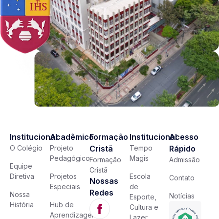
Institucional
Acadêmico
Formação
Institucional
Acesso
O Colégio
Projeto
Cristã
Tempo
Rápido
Pedagógico
Magis
Formação
Admissão
Equipe
Cristã
Diretiva
Projetos
Escola
Contato
Nossas
Especiais
de
Redes
Nossa
Notícias
Esporte,
História
Hub de
Cultura e
Aprendizagem
Lazer