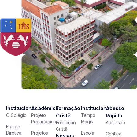
Institucional
Acadêmico
Formação
Institucional
Acesso
O Colégio
Projeto
Cristã
Tempo
Rápido
Pedagógico
Magis
Formação
Admissão
Equipe
Cristã
Diretiva
Projetos
Escola
Contato
Nossas