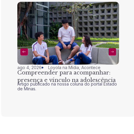
ago 4, 2026
Loyola na Mídia
,
Acontece
jul 28,
Compreender para acompanhar:
Nem 
presença e vínculo na adolescência
tran
Artigo publicado na nossa coluna do portal Estado
Artigo 
de Minas.
de Mina