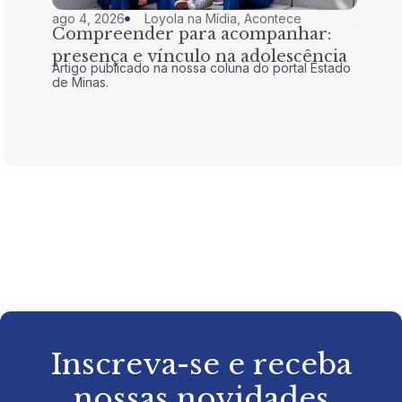
ago 4, 2026
Loyola na Mídia
,
Acontece
jul 28,
Compreender para acompanhar:
Nem 
presença e vínculo na adolescência
tran
Artigo publicado na nossa coluna do portal Estado
Artigo 
de Minas.
de Mina
Inscreva-se e receba
nossas novidades