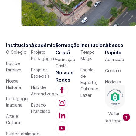
Institucional
Acadêmico
Formação
Institucional
Acesso
O Colégio
Projeto
Cristã
Tempo
Rápido
Pedagógico
Magis
Formação
Admissão
Equipe
Cristã
Diretiva
Projetos
Escola
Contato
Nossas
Especiais
de
Redes
Nossa
Notícias
Esporte,
História
Hub de
Cultura e
Aprendizagem
Lazer
Pedagogia
Inaciana
Espaço
Francisco
Voltar
Arte e
ao topo
Cultura
Sustentabilidade