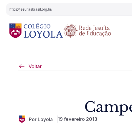
https://jesuitasbrasil.org.br/
O Colégio
Projeto Pedagógi
Voltar
Equipe Diretiva
Projetos Especiai
Nossa História
Campe
Pedagogia Inaciana
19 fevereiro 2013
Por Loyola
Arte e Cultura