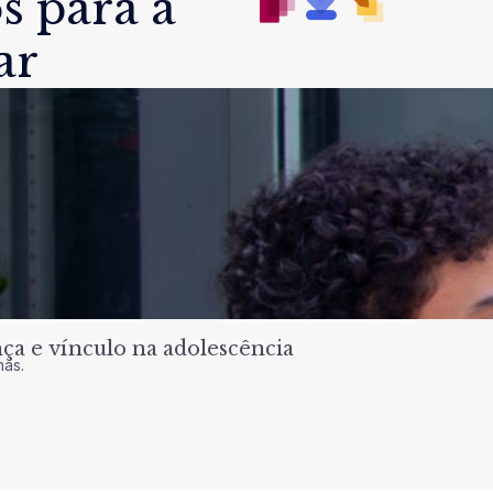
s para a
ar
a e vínculo na adolescência
nas.