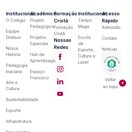
Institucional
Acadêmico
Formação
Institucional
Acesso
O Colégio
Projeto
Cristã
Tempo
Rápido
Pedagógico
Magis
Formação
Admissão
Equipe
Cristã
Diretiva
Projetos
Escola
Contato
Nossas
Especiais
de
Redes
Nossa
Notícias
Esporte,
História
Hub de
Cultura e
Aprendizagem
Lazer
Pedagogia
Inaciana
Espaço
Francisco
Voltar
Arte e
ao topo
Cultura
Sustentabilidade
Esporte
Infraestrutura