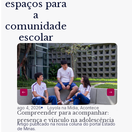
espaços para
a
comunidade
escolar
ago 4, 2026
Loyola na Mídia
,
Acontece
jul 28,
Compreender para acompanhar:
Nem 
presença e vínculo na adolescência
tran
Artigo publicado na nossa coluna do portal Estado
Artigo 
de Minas.
de Mina