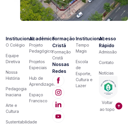
Institucional
Acadêmico
Formação
Institucional
Acesso
O Colégio
Projeto
Cristã
Tempo
Rápido
Pedagógico
Magis
Formação
Admissão
Equipe
Cristã
Diretiva
Projetos
Escola
Contato
Nossas
Especiais
de
Redes
Nossa
Notícias
Esporte,
História
Hub de
Cultura e
Aprendizagem
Lazer
Pedagogia
Inaciana
Espaço
Francisco
Voltar
Arte e
ao topo
Cultura
Sustentabilidade