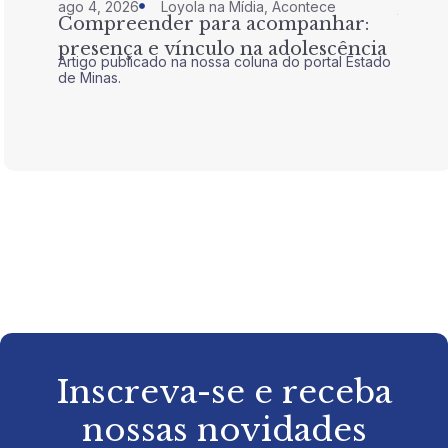
ago 4, 2026
Loyola na Mídia
,
Acontece
jul 28,
Compreender para acompanhar:
Nem 
presença e vínculo na adolescência
tran
Artigo publicado na nossa coluna do portal Estado
Artigo 
de Minas.
de Mina
Inscreva-se e receba
nossas novidades