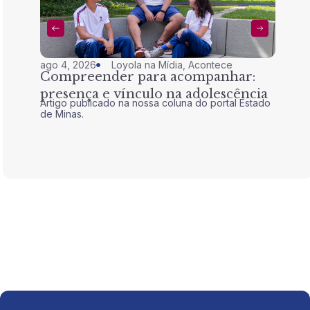
ago 4, 2026
Loyola na Mídia
,
Acontece
jul 28,
Compreender para acompanhar:
Nem 
presença e vínculo na adolescência
tran
Artigo publicado na nossa coluna do portal Estado
Artigo 
de Minas.
de Mina