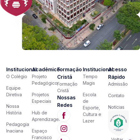
Institucional
Acadêmico
Formação
Institucional
Acesso
O Colégio
Projeto
Cristã
Tempo
Rápido
Pedagógico
Magis
Formação
Admissão
Equipe
Cristã
Diretiva
Projetos
Escola
Contato
Nossas
Especiais
de
Redes
Nossa
Notícias
Esporte,
História
Hub de
Cultura e
Aprendizagem
Lazer
Pedagogia
Inaciana
Espaço
Francisco
Voltar