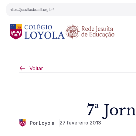
https://jesuitasbrasil.org.br/
O Colégio
Projeto Pedagógi
Voltar
Equipe Diretiva
Projetos Especiai
Nossa História
7ª Jor
Pedagogia Inaciana
27 fevereiro 2013
Por Loyola
Arte e Cultura