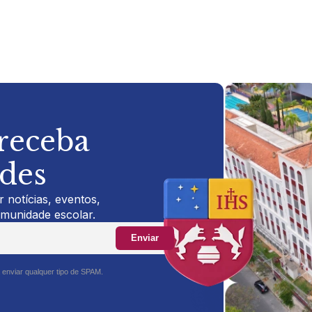
 receba
ades
 notícias, eventos,
omunidade escolar.
Enviar
 enviar qualquer tipo de SPAM.