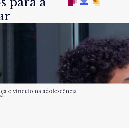
s para a
ar
a e vínculo na adolescência
nas.