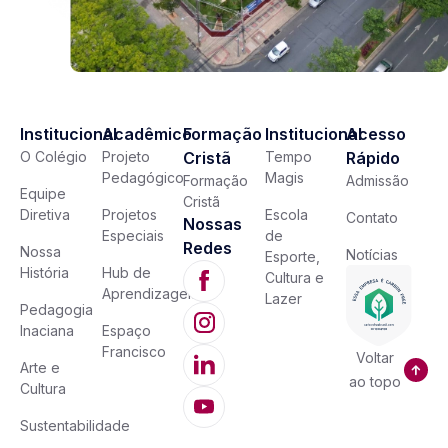
Institucional
Acadêmico
Formação
Institucional
Acesso
O Colégio
Projeto
Cristã
Tempo
Rápido
Pedagógico
Magis
Formação
Admissão
Equipe
Cristã
Diretiva
Projetos
Escola
Contato
Nossas
Especiais
de
Redes
Nossa
Notícias
Esporte,
História
Hub de
Cultura e
Aprendizagem
Lazer
Pedagogia
Inaciana
Espaço
Francisco
Voltar
Arte e
ao topo
Cultura
Sustentabilidade