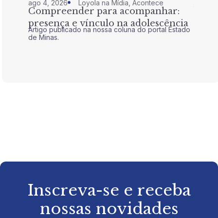
ago 4, 2026
Loyola na Mídia
,
Acontece
jul 28,
Compreender para acompanhar:
Nem 
presença e vínculo na adolescência
tran
Artigo publicado na nossa coluna do portal Estado
Artigo 
de Minas.
de Mina
Inscreva-se e receba
nossas novidades