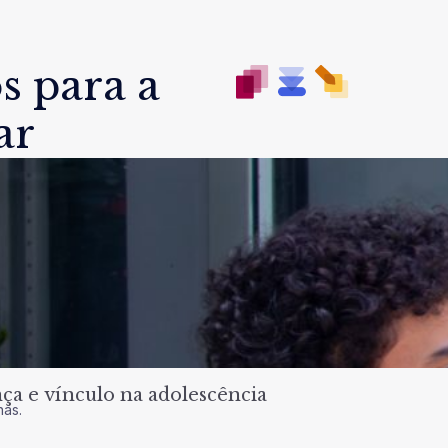
s para a
ar
a e vínculo na adolescência
nas.