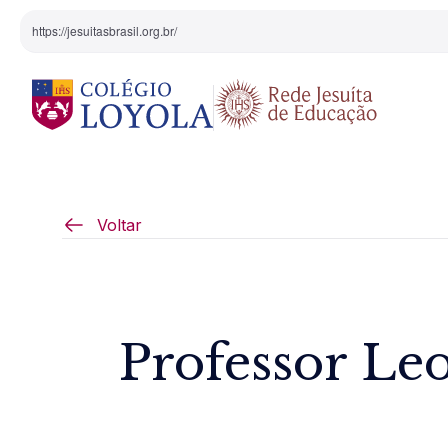
https://jesuitasbrasil.org.br/
O Colégio
Projeto Pedagógi
Voltar
Equipe Diretiva
Projetos Especiai
Nossa História
Professor Le
Pedagogia Inaciana
Arte e Cultura