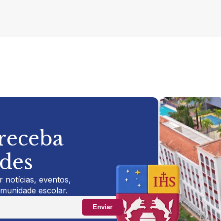
 receba
ades
 notícias, eventos,
omunidade escolar.
Enviar