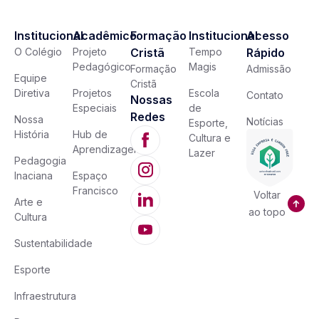
Institucional
Acadêmico
Formação
Institucional
Acesso
O Colégio
Projeto
Cristã
Tempo
Rápido
Pedagógico
Magis
Formação
Admissão
Equipe
Cristã
Diretiva
Projetos
Escola
Contato
Nossas
Especiais
de
Redes
Nossa
Notícias
Esporte,
História
Hub de
Cultura e
Aprendizagem
Lazer
Pedagogia
Inaciana
Espaço
Francisco
Voltar
Arte e
ao topo
Cultura
Sustentabilidade
Esporte
Infraestrutura