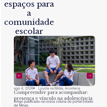
espaços para
a
comunidade
escolar
ago 4, 2026
Loyola na Mídia
,
Acontece
jul 28,
Compreender para acompanhar:
Nem 
presença e vínculo na adolescência
tran
Artigo publicado na nossa coluna do portal Estado
Artigo 
de Minas.
de Mina