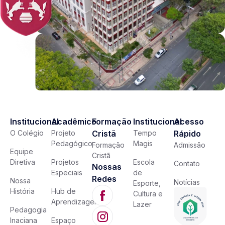
Institucional
Acadêmico
Formação
Institucional
Acesso
O Colégio
Projeto
Cristã
Tempo
Rápido
Pedagógico
Magis
Formação
Admissão
Equipe
Cristã
Diretiva
Projetos
Escola
Contato
Nossas
Especiais
de
Redes
Nossa
Notícias
Esporte,
História
Hub de
Cultura e
Aprendizagem
Lazer
Pedagogia
Inaciana
Espaço