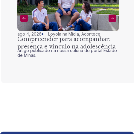
ago 4, 2026
Loyola na Mídia
,
Acontece
jul 28,
Compreender para acompanhar:
Nem 
presença e vínculo na adolescência
tran
Artigo publicado na nossa coluna do portal Estado
Artigo 
de Minas.
de Mina