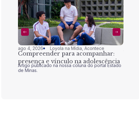
ago 4, 2026
Loyola na Mídia
,
Acontece
jul 28,
Compreender para acompanhar:
Nem 
presença e vínculo na adolescência
tran
Artigo publicado na nossa coluna do portal Estado
Artigo 
de Minas.
de Mina