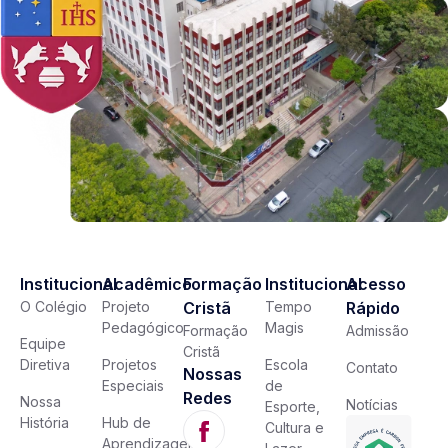
Institucional
Acadêmico
Formação
Institucional
Acesso
O Colégio
Projeto
Cristã
Tempo
Rápido
Pedagógico
Magis
Formação
Admissão
Equipe
Cristã
Diretiva
Projetos
Escola
Contato
Nossas
Especiais
de
Redes
Nossa
Notícias
Esporte,
História
Hub de
Cultura e
Aprendizagem