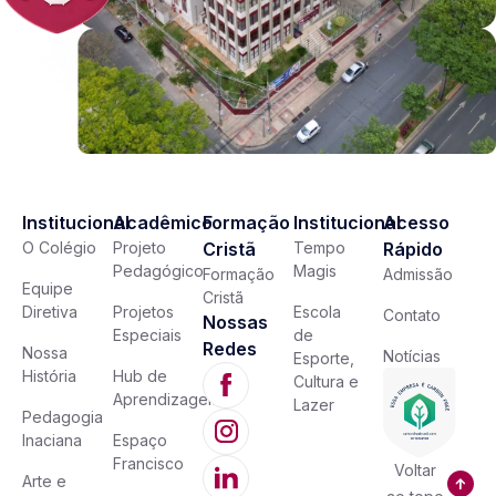
Institucional
Acadêmico
Formação
Institucional
Acesso
O Colégio
Projeto
Cristã
Tempo
Rápido
Pedagógico
Magis
Formação
Admissão
Equipe
Cristã
Diretiva
Projetos
Escola
Contato
Nossas
Especiais
de
Redes
Nossa
Notícias
Esporte,
História
Hub de
Cultura e
Aprendizagem
Lazer
Pedagogia
Inaciana
Espaço
Francisco
Voltar
Arte e