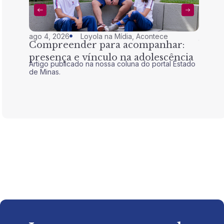
ago 4, 2026
Loyola na Mídia
,
Acontece
jul 28,
Compreender para acompanhar:
Nem 
presença e vínculo na adolescência
tran
Artigo publicado na nossa coluna do portal Estado
Artigo 
de Minas.
de Mina