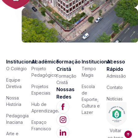
Institucional
Acadêmico
Formação
Institucional
Acesso
O Colégio
Projeto
Cristã
Tempo
Rápido
Pedagógico
Magis
Formação
Admissão
Equipe
Cristã
Diretiva
Projetos
Escola
Contato
Nossas
Especiais
de
Redes
Nossa
Notícias
Esporte,
História
Hub de
Cultura e
Aprendizagem
Lazer
Pedagogia
Inaciana
Espaço
Francisco
Voltar
Arte e
ao topo