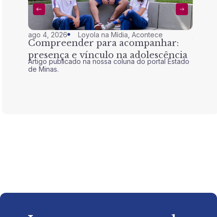
ago 4, 2026
Loyola na Mídia
,
Acontece
jul 28,
Compreender para acompanhar:
Nem 
presença e vínculo na adolescência
tran
Artigo publicado na nossa coluna do portal Estado
Artigo 
de Minas.
de Mina