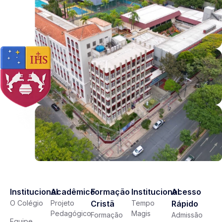
Institucional
Acadêmico
Formação
Institucional
Acesso
O Colégio
Projeto
Cristã
Tempo
Rápido
Pedagógico
Magis
Formação
Admissão
Equipe