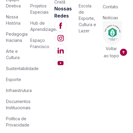
Cristã
Diretiva
Projetos
Escola
Contato
Nossas
Especiais
de
Redes
Nossa
Notícias
Esporte,
História
Hub de
Cultura e
Aprendizagem
Lazer
Pedagogia
Inaciana
Espaço
Francisco
Voltar
Arte e
ao topo
Cultura
Sustentabilidade
Esporte
Infraestrutura
Documentos
Institucionais
Política de
Privacidade