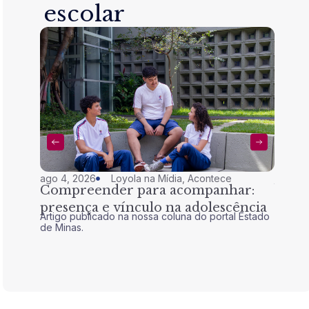
escolar
ago 4, 2026
Loyola na Mídia
,
Acontece
jul 28,
Compreender para acompanhar:
Nem 
presença e vínculo na adolescência
tran
Artigo publicado na nossa coluna do portal Estado
Artigo 
de Minas.
de Mina