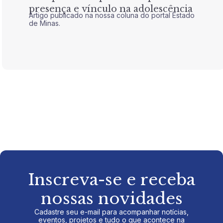
presença e vínculo na adolescência
tran
Artigo publicado na nossa coluna do portal Estado
Artigo 
de Minas.
de Mina
Inscreva-se e receba
nossas novidades
Cadastre seu e-mail para acompanhar notícias,
eventos, projetos e tudo o que acontece na