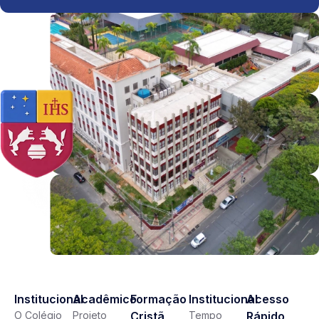
Institucional
Acadêmico
Formação
Institucional
Acesso
O Colégio
Projeto
Cristã
Tempo
Rápido