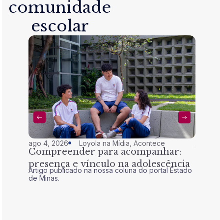
comunidade
escolar
ago 4, 2026
Loyola na Mídia
,
Acontece
jul 28,
Compreender para acompanhar:
Nem 
presença e vínculo na adolescência
tran
Artigo publicado na nossa coluna do portal Estado
Artigo 
de Minas.
de Mina