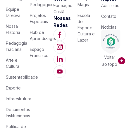
Pedagógico
Magis
Formação
Admissão
Equipe
Cristã
Diretiva
Projetos
Escola
Contato
Nossas
Especiais
de
Redes
Nossa
Notícias
Esporte,
História
Hub de
Cultura e
Aprendizagem
Lazer
Pedagogia
Inaciana
Espaço
Francisco
Voltar
Arte e
ao topo
Cultura
Sustentabilidade
Esporte
Infraestrutura
Documentos
Institucionais
Política de