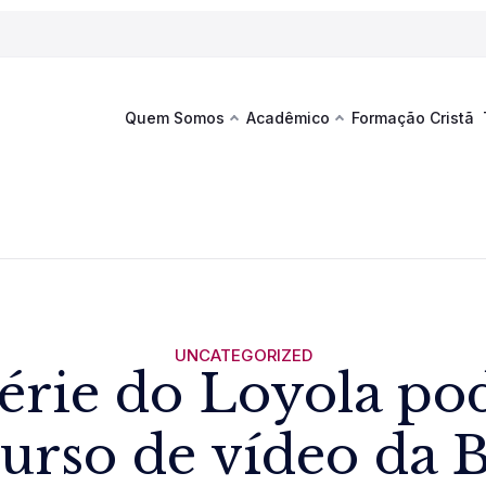
Quem Somos
Acadêmico
Formação Cristã
Última
Te
co
Sustentabilidade
Hub de Aprendizagem
Fique por
acontecim
eventos d
s
Esportes
Espaço Francisco
Es
La
Infraestrutura
UNCATEGORIZED
Série do Loyola po
Documentos Institucionais
urso de vídeo da
Ver novi