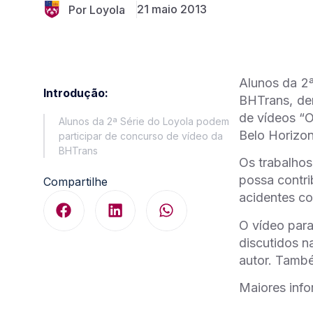
21 maio 2013
Por Loyola
Alunos da 2ª
Introdução:
BHTrans, de
de vídeos “O
Alunos da 2ª Série do Loyola podem
Belo Horizon
participar de concurso de vídeo da
BHTrans
Os trabalho
possa contri
Compartilhe
acidentes c
O vídeo para
discutidos n
autor. També
Maiores inf