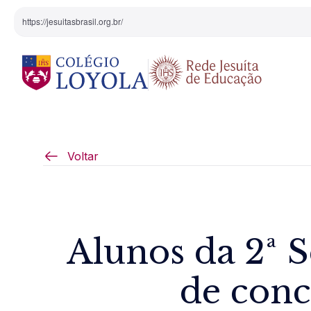
https://jesuitasbrasil.org.br/
O Colégio
Projeto Pedagógi
Voltar
Equipe Diretiva
Projetos Especiai
Nossa História
Alunos da 2ª 
Pedagogia Inaciana
de conc
Arte e Cultura