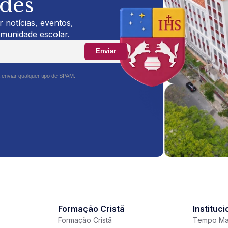
ades
 notícias, eventos,
omunidade escolar.
Enviar
 enviar qualquer tipo de SPAM.
Formação Cristã
Instituci
Formação Cristã
Tempo Ma