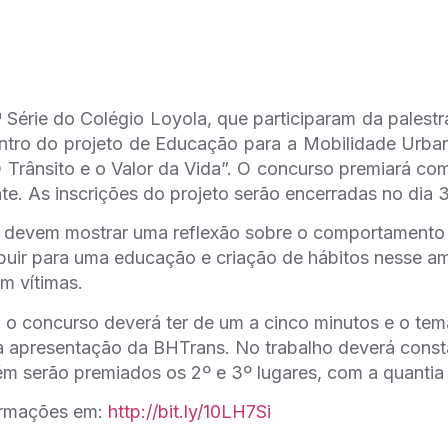
 Série do Colégio Loyola, que participaram da palest
ntro do projeto de Educação para a Mobilidade Urban
 Trânsito e o Valor da Vida”. O concurso premiará c
te. As inscrições do projeto serão encerradas no dia 
s devem mostrar uma reflexão sobre o comportamento 
buir para uma educação e criação de hábitos nesse am
om vítimas.
 o concurso deverá ter de um a cinco minutos e o tem
a apresentação da BHTrans. No trabalho deverá const
m serão premiados os 2º e 3º lugares, com a quanti
ormações em:
http://bit.ly/10LH7Si