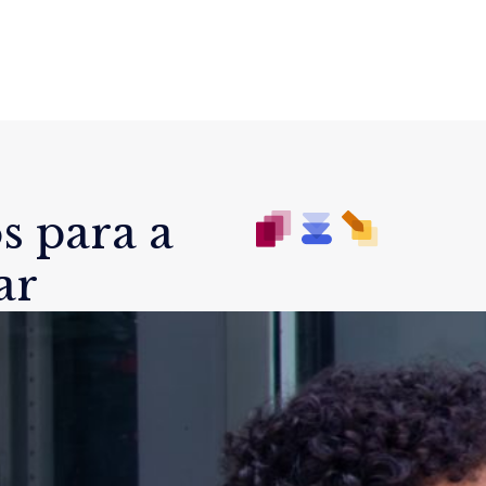
s para a
ar