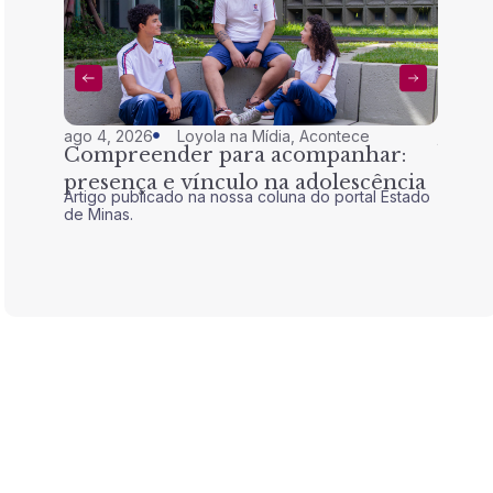
ago 4, 2026
Loyola na Mídia
,
Acontece
jul 28,
Compreender para acompanhar:
Nem 
presença e vínculo na adolescência
tran
Artigo publicado na nossa coluna do portal Estado
Artigo 
de Minas.
de Mina