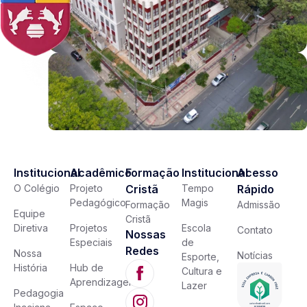
Institucional
Acadêmico
Formação
Institucional
Acesso
O Colégio
Projeto
Cristã
Tempo
Rápido
Pedagógico
Magis
Formação
Admissão
Equipe
Cristã
Diretiva
Projetos
Escola
Contato
Nossas
Especiais
de
Redes
Nossa
Notícias
Esporte,
História
Hub de
Cultura e
Aprendizagem
Lazer
Pedagogia