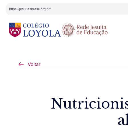
https://jesuitasbrasil.org.br/
O Colégio
Projeto Pedagógi
Voltar
Equipe Diretiva
Projetos Especiai
Nossa História
Nutricionis
Pedagogia Inaciana
a
Arte e Cultura