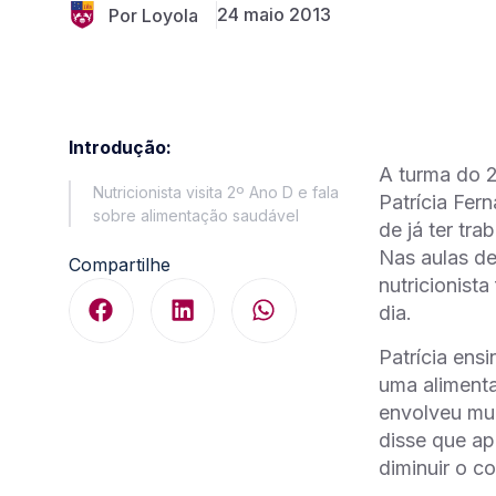
24 maio 2013
Por Loyola
Introdução:
A turma do 2
Nutricionista visita 2º Ano D e fala
Patrícia Fer
sobre alimentação saudável
de já ter tr
Nas aulas de
Compartilhe
nutricionist
dia.
Patrícia ens
uma alimenta
envolveu mui
disse que ap
diminuir o c