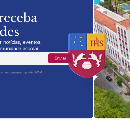
 receba
ades
 notícias, eventos,
omunidade escolar.
Enviar
 enviar qualquer tipo de SPAM.