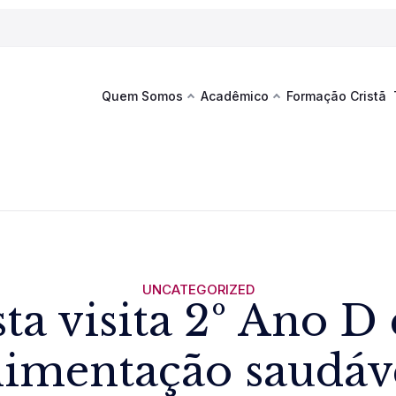
Quem Somos
Acadêmico
Formação Cristã
Última
Te
co
Sustentabilidade
Hub de Aprendizagem
Fique por
acontecim
eventos d
s
Esportes
Espaço Francisco
Es
La
Infraestrutura
UNCATEGORIZED
ta visita 2º Ano D 
Documentos Institucionais
limentação saudáv
Ver novi