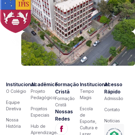
Institucional
Acadêmico
Formação
Institucional
Acesso
O Colégio
Projeto
Cristã
Tempo
Rápido
Pedagógico
Magis
Formação
Admissão
Equipe
Cristã
Diretiva
Projetos
Escola
Contato
Nossas
Especiais
de
Redes
Nossa
Notícias
Esporte,
História
Hub de
Cultura e
Aprendizagem
Lazer