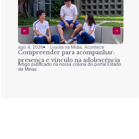
ago 4, 2026
Loyola na Mídia
,
Acontece
jul 28,
Compreender para acompanhar:
Nem 
presença e vínculo na adolescência
tran
Artigo publicado na nossa coluna do portal Estado
Artigo 
de Minas.
de Mina