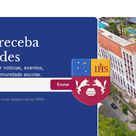
 receba
ades
 notícias, eventos,
omunidade escolar.
Enviar
 enviar qualquer tipo de SPAM.