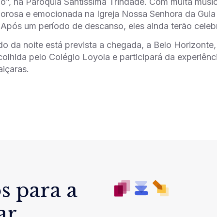
o”, na Paróquia Santíssima Trindade. Com muita músic
lorosa e emocionada na Igreja Nossa Senhora da Guia
 Após um período de descanso, eles ainda terão celeb
do da noite está prevista a chegada, a Belo Horizonte
colhida pelo Colégio Loyola e participará da experiênc
içaras.
s para a
ar