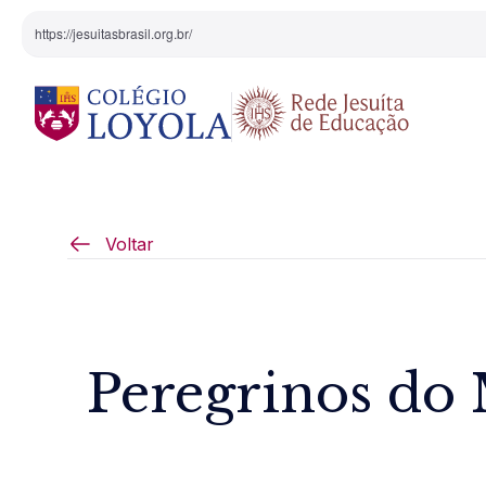
https://jesuitasbrasil.org.br/
O Colégio
Projeto Pedagógi
Voltar
Equipe Diretiva
Projetos Especiai
Nossa História
Peregrinos do 
Pedagogia Inaciana
Arte e Cultura