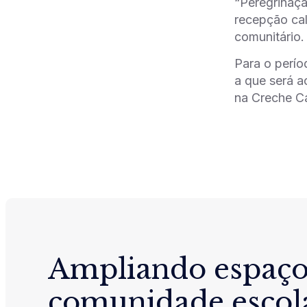
“Peregrinaçã
recepção ca
comunitário.
Para o perío
a que será a
na Creche Ca
Ampliando espaço
comunidade escol