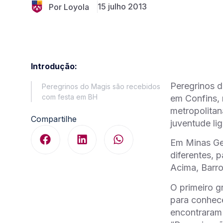
15 julho 2013
Por Loyola
Introdução:
Peregrinos d
Peregrinos do Magis são recebidos
com festa em BH
em Confins, 
metropolitan
Compartilhe
juventude l
Em Minas Ger
diferentes, p
Acima, Barro
O primeiro g
para conhece
encontraram 