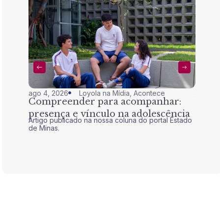
ago 4, 2026
Loyola na Mídia
,
Acontece
jul 28,
Compreender para acompanhar:
Nem 
presença e vínculo na adolescência
tran
Artigo publicado na nossa coluna do portal Estado
Artigo 
de Minas.
de Mina