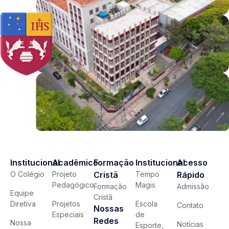
Institucional
Acadêmico
Formação
Institucional
Acesso
O Colégio
Projeto
Cristã
Tempo
Rápido
Pedagógico
Magis
Formação
Admissão
Equipe
Cristã
Diretiva
Projetos
Escola
Contato
Nossas
Especiais
de
Redes
Nossa
Notícias
Esporte,