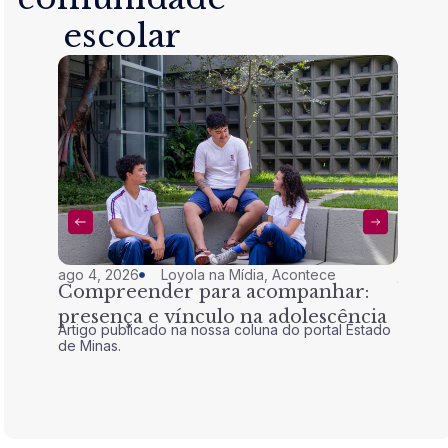
escolar
ago 4, 2026
Loyola na Mídia
,
Acontece
jul 28,
Compreender para acompanhar:
Nem 
presença e vínculo na adolescência
tran
Artigo publicado na nossa coluna do portal Estado
Artigo 
de Minas.
de Mina