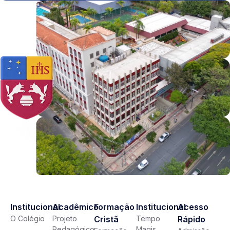
Institucional
Acadêmico
Formação
Institucional
Acesso
O Colégio
Projeto
Cristã
Tempo
Rápido
Pedagógico
Magis