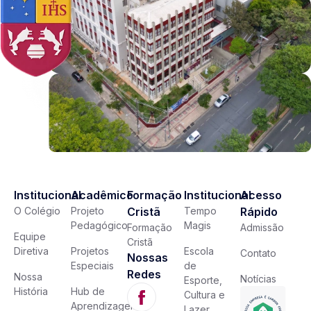
Institucional
Acadêmico
Formação
Institucional
Acesso
O Colégio
Projeto
Cristã
Tempo
Rápido
Pedagógico
Magis
Formação
Admissão
Equipe
Cristã
Diretiva
Projetos
Escola
Contato
Nossas
Especiais
de
Redes
Nossa
Notícias
Esporte,
História
Hub de
Cultura e
Aprendizagem
Lazer