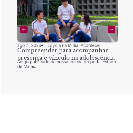
ago 4, 2026
Loyola na Mídia
,
Acontece
jul 28,
Compreender para acompanhar:
Nem 
presença e vínculo na adolescência
tran
Artigo publicado na nossa coluna do portal Estado
Artigo 
de Minas.
de Mina