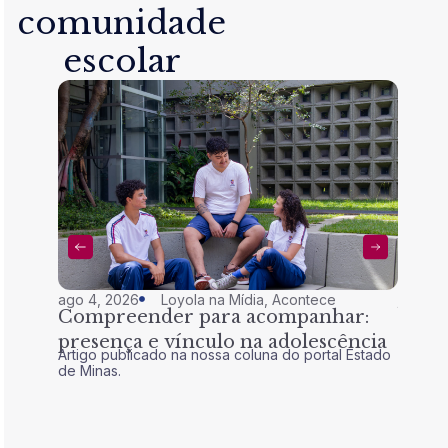
comunidade
escolar
ago 4, 2026
Loyola na Mídia
,
Acontece
jul 28,
Compreender para acompanhar:
Nem 
presença e vínculo na adolescência
tran
Artigo publicado na nossa coluna do portal Estado
Artigo 
de Minas.
de Mina