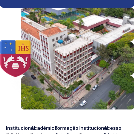
Institucional
Acadêmico
Formação
Institucional
Acesso