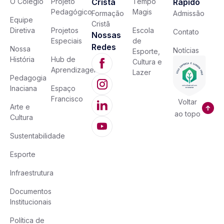
O Colégio
Projeto
Cristã
Tempo
Rápido
Pedagógico
Magis
Formação
Admissão
Equipe
Cristã
Diretiva
Projetos
Escola
Contato
Nossas
Especiais
de
Redes
Nossa
Notícias
Esporte,
História
Hub de
Cultura e
Aprendizagem
Lazer
Pedagogia
Inaciana
Espaço
Francisco
Voltar
Arte e
ao topo
Cultura
Sustentabilidade
Esporte
Infraestrutura
Documentos
Institucionais
Política de