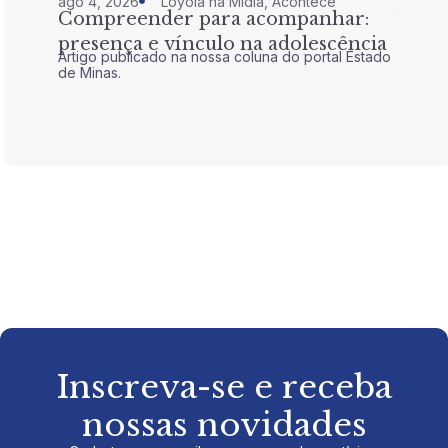
ago 4, 2026
Loyola na Mídia
,
Acontece
jul 28,
Compreender para acompanhar:
Nem 
presença e vínculo na adolescência
tran
Artigo publicado na nossa coluna do portal Estado
Artigo 
de Minas.
de Mina
Inscreva-se e receba
nossas novidades