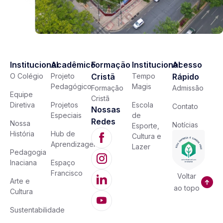
Institucional
Acadêmico
Formação
Institucional
Acesso
O Colégio
Projeto
Cristã
Tempo
Rápido
Pedagógico
Magis
Formação
Admissão
Equipe
Cristã
Diretiva
Projetos
Escola
Contato
Nossas
Especiais
de
Redes
Nossa
Notícias
Esporte,
História
Hub de
Cultura e
Aprendizagem
Lazer
Pedagogia
Inaciana
Espaço
Francisco
Voltar
Arte e
ao topo
Cultura
Sustentabilidade