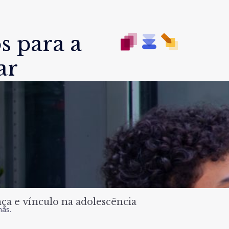
s para a
ar
a e vínculo na adolescência
nas.