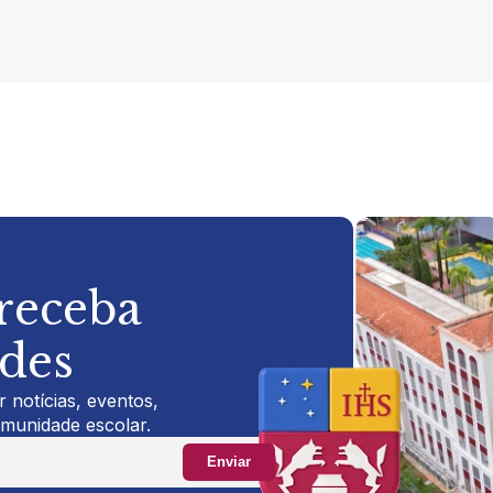
 receba
ades
 notícias, eventos,
omunidade escolar.
Enviar