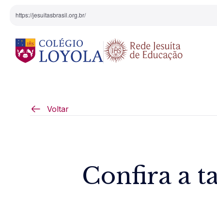
https://jesuitasbrasil.org.br/
O Colégio
Projeto Pedagógi
Voltar
Equipe Diretiva
Projetos Especiai
Nossa História
Confira a t
Pedagogia Inaciana
Arte e Cultura