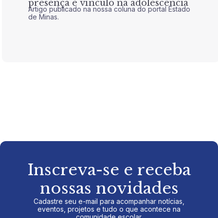
presença e vínculo na adolescência
tran
Artigo publicado na nossa coluna do portal Estado
Artigo 
de Minas.
de Mina
Inscreva-se e receba
nossas novidades
Cadastre seu e-mail para acompanhar notícias,
eventos, projetos e tudo o que acontece na
comunidade escolar.