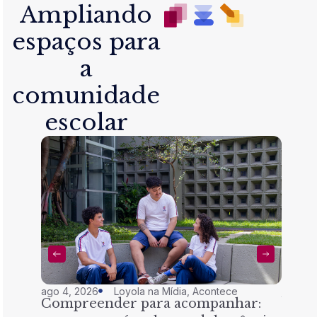
Ampliando
espaços para
a
comunidade
escolar
ago 4, 2026
Loyola na Mídia
,
Acontece
jul 28,
Compreender para acompanhar:
Nem 