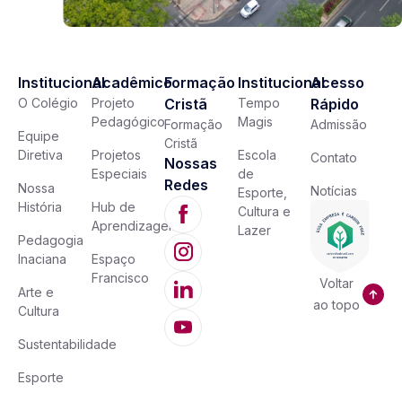
Institucional
Acadêmico
Formação
Institucional
Acesso
O Colégio
Projeto
Cristã
Tempo
Rápido
Pedagógico
Magis
Formação
Admissão
Equipe
Cristã
Diretiva
Projetos
Escola
Contato
Nossas
Especiais
de
Redes
Nossa
Notícias
Esporte,
História
Hub de
Cultura e
Aprendizagem
Lazer
Pedagogia
Inaciana
Espaço
Francisco
Voltar
Arte e
ao topo
Cultura
Sustentabilidade
Esporte