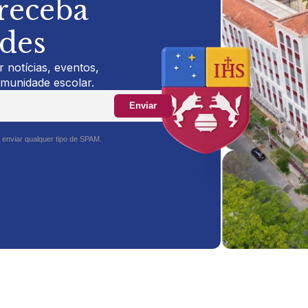
 receba
ades
 notícias, eventos,
omunidade escolar.
Enviar
 enviar qualquer tipo de SPAM.