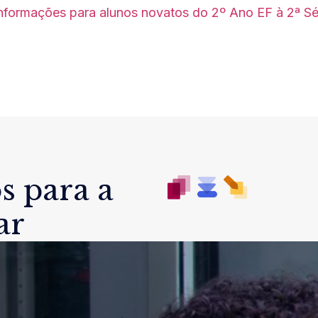
Informações para alunos novatos do 2º Ano EF à 2ª S
s para a
ar