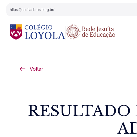
https://jesuitasbrasil.org.br/
O Colégio
Projeto Pedagógi
Voltar
Equipe Diretiva
Projetos Especiai
Nossa História
RESULTADO 
Pedagogia Inaciana
AD
Arte e Cultura