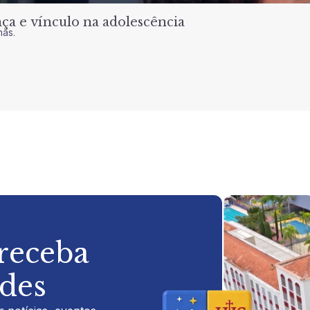
a e vínculo na adolescência
nas.
 receba
ades