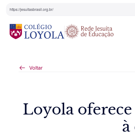
https://jesuitasbrasil.org.br/
O Colégio
Projeto Pedagógi
Voltar
Equipe Diretiva
Projetos Especiai
Nossa História
Loyola oferece
Pedagogia Inaciana
à
Arte e Cultura