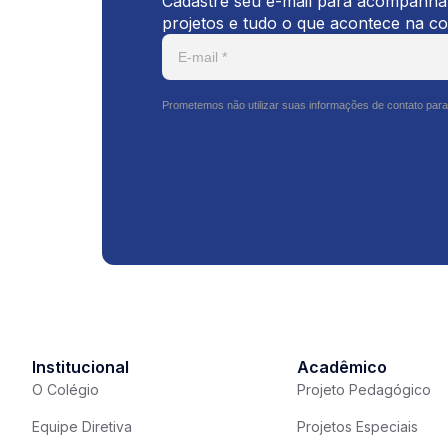
Cadastre seu e-mail para acompanhar
projetos e tudo o que acontece na c
Prometemos não utilizar suas informações de contato para
Institucional
Acadêmico
O Colégio
Projeto Pedagógico
Equipe Diretiva
Projetos Especiais