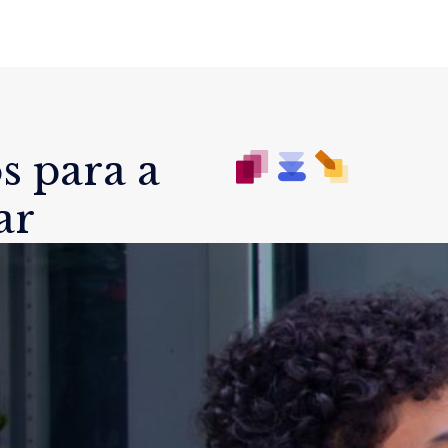
s para a
ar