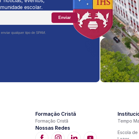
 notícias, eventos,
omunidade escolar.
Enviar
 enviar qualquer tipo de SPAM.
Formação Cristã
Instituci
Formação Cristã
Tempo Ma
Nossas Redes
Escola de 
Lazer