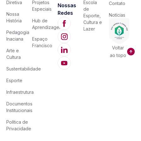
Diretiva
Projetos
Escola
Contato
Nossas
Especiais
de
Redes
Nossa
Notícias
Esporte,
História
Hub de
Cultura e
Aprendizagem
Lazer
Pedagogia
Inaciana
Espaço
Francisco
Voltar
Arte e
ao topo
Cultura
Sustentabilidade
Esporte
Infraestrutura
Documentos
Institucionais
Política de
Privacidade