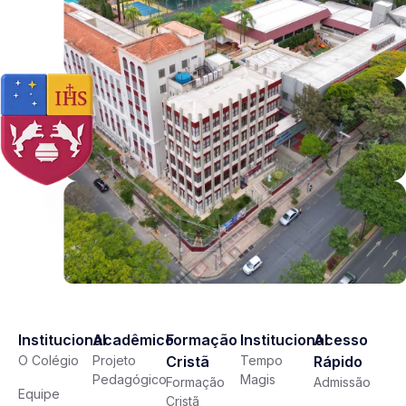
Institucional
Acadêmico
Formação
Institucional
Acesso
O Colégio
Projeto
Cristã
Tempo
Rápido
Pedagógico
Magis
Formação
Admissão
Equipe
Cristã