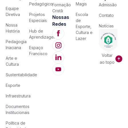
Pedagógico
Magis
Formação
Admissão
Equipe
Cristã
Diretiva
Projetos
Escola
Contato
Nossas
Especiais
de
Redes
Nossa
Notícias
Esporte,
História
Hub de
Cultura e
Aprendizagem
Lazer
Pedagogia
Inaciana
Espaço
Francisco
Voltar
Arte e
ao topo
Cultura
Sustentabilidade
Esporte
Infraestrutura
Documentos
Institucionais
Política de