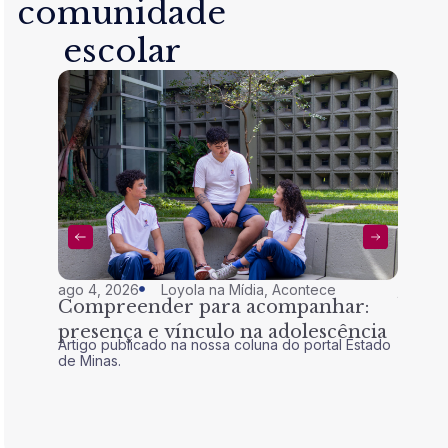
comunidade
escolar
ago 4, 2026
Loyola na Mídia
,
Acontece
jul 28,
Compreender para acompanhar:
Nem 
presença e vínculo na adolescência
tran
Artigo publicado na nossa coluna do portal Estado
Artigo 
de Minas.
de Mina