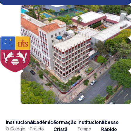
Institucional
Acadêmico
Formação
Institucional
Acesso
O Colégio
Projeto
Cristã
Tempo
Rápido