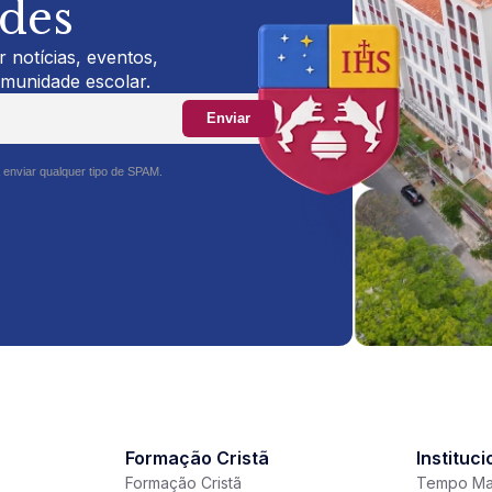
ades
 notícias, eventos,
omunidade escolar.
Enviar
 enviar qualquer tipo de SPAM.
Formação Cristã
Instituci
Formação Cristã
Tempo Ma