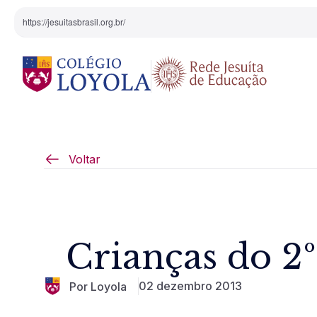
https://jesuitasbrasil.org.br/
O Colégio
Projeto Pedagógi
Voltar
Equipe Diretiva
Projetos Especiai
Nossa História
Crianças do 2º
Pedagogia Inaciana
02 dezembro 2013
Por Loyola
Arte e Cultura