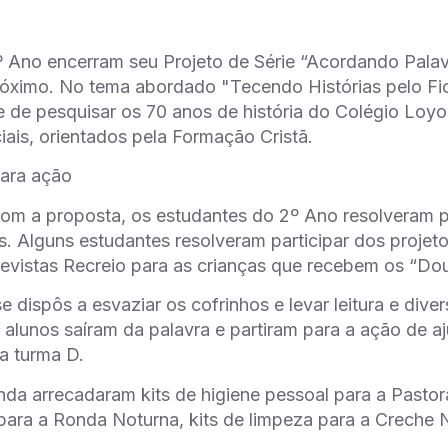
 Ano encerram seu Projeto de Série “Acordando Palav
óximo. No tema abordado "Tecendo Histórias pelo Fio
 de pesquisar os 70 anos de história do Colégio Loy
iais, orientados pela Formação Cristã.
para ação
om a proposta, os estudantes do 2º Ano resolveram pa
 Alguns estudantes resolveram participar dos projet
vistas Recreio para as crianças que recebem os “Dout
e dispôs a esvaziar os cofrinhos e levar leitura e dive
s alunos saíram da palavra e partiram para a ação de a
a turma D.
nda arrecadaram kits de higiene pessoal para a Pastor
para a Ronda Noturna, kits de limpeza para a Creche