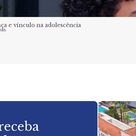
a e vínculo na adolescência
nas.
 receba