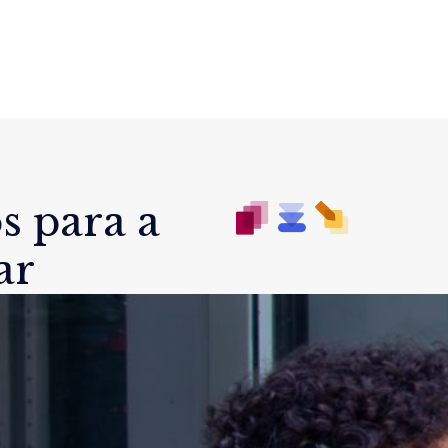
s para a
ar