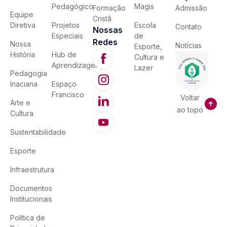
Pedagógico
Magis
Formação
Admissão
Equipe
Cristã
Diretiva
Projetos
Escola
Contato
Nossas
Especiais
de
Redes
Nossa
Notícias
Esporte,
História
Hub de
Cultura e
Aprendizagem
Lazer
Pedagogia
Inaciana
Espaço
Francisco
Voltar
Arte e
ao topo
Cultura
Sustentabilidade
Esporte
Infraestrutura
Documentos
Institucionais
Política de