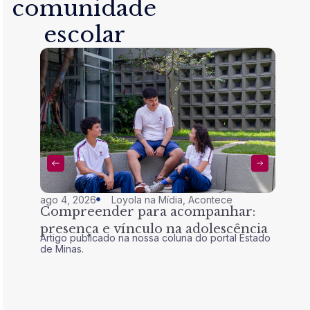
comunidade
escolar
ago 4, 2026
Loyola na Mídia
,
Acontece
jul 28,
Compreender para acompanhar:
Nem 
presença e vínculo na adolescência
tran
Artigo publicado na nossa coluna do portal Estado
Artigo 
de Minas.
de Mina