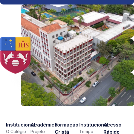
Institucional
Acadêmico
Formação
Institucional
Acesso
O Colégio
Projeto
Cristã
Tempo
Rápido