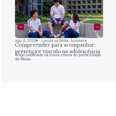
ago 4, 2026
Loyola na Mídia
,
Acontece
jul 28,
Compreender para acompanhar:
Nem 
presença e vínculo na adolescência
tran
Artigo publicado na nossa coluna do portal Estado
Artigo 
de Minas.
de Mina