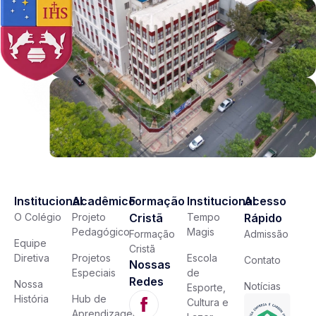
Institucional
Acadêmico
Formação
Institucional
Acesso
O Colégio
Projeto
Cristã
Tempo
Rápido
Pedagógico
Magis
Formação
Admissão
Equipe
Cristã
Diretiva
Projetos
Escola
Contato
Nossas
Especiais
de
Redes
Nossa
Notícias
Esporte,
História
Hub de
Cultura e
Aprendizagem