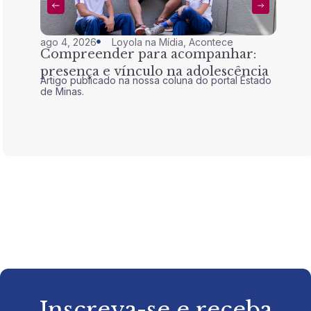
ago 4, 2026
Loyola na Mídia
,
Acontece
jul 28,
Compreender para acompanhar:
Nem 
presença e vínculo na adolescência
tran
Artigo publicado na nossa coluna do portal Estado
Artigo 
de Minas.
de Mina
Inscreva-se e receba