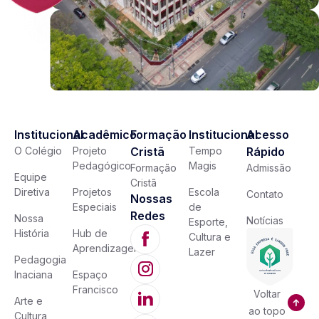
Institucional
Acadêmico
Formação
Institucional
Acesso
O Colégio
Projeto
Cristã
Tempo
Rápido
Pedagógico
Magis
Formação
Admissão
Equipe
Cristã
Diretiva
Projetos
Escola
Contato
Nossas
Especiais
de
Redes
Nossa
Notícias
Esporte,
História
Hub de
Cultura e
Aprendizagem
Lazer
Pedagogia
Inaciana
Espaço
Francisco
Voltar
Arte e
ao topo
Cultura