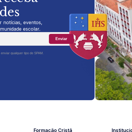
ades
 notícias, eventos,
omunidade escolar.
Enviar
 enviar qualquer tipo de SPAM.
Formação Cristã
Instituci