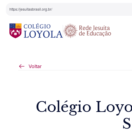
https://jesuitasbrasil.org.br/
O Colégio
Projeto Pedagógi
Voltar
Equipe Diretiva
Projetos Especiai
Nossa História
Colégio Loyo
Pedagogia Inaciana
S
Arte e Cultura