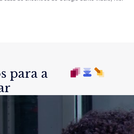
s para a
ar