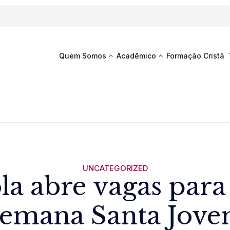
Quem Somos
Acadêmico
Formação Cristã
Última
Te
co
Sustentabilidade
Hub de Aprendizagem
Fique por
acontecim
eventos d
s
Esportes
Espaço Francisco
Es
La
Infraestrutura
UNCATEGORIZED
la abre vagas para
Documentos Institucionais
emana Santa Jov
Ver novi