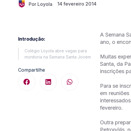
14 fevereiro 2014
Por Loyola
A Semana San
Introdução:
ano, o encont
Colégio Loyola abre vagas para
Muitas exper
monitoria na Semana Santa Jovem
Santa, da Pa
Compartilhe
inscrições p
Para se inscr
em reuniões 
interessado
fevereiro.
Outra prepar
Petropólis, 