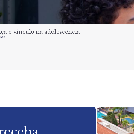
a e vínculo na adolescência
nas.
 receba