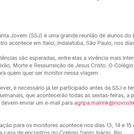
ta Jovem (SSJ) é uma grande reunião de alunos do E
ro acontece em Itaici, Indaiatuba, São Paulo, nos dias 1
iências são esperadas, entre elas a vivência mais int
ixão, Morte e Ressurreição de Jesus Cristo. O Colégio 
ara quem quer ser monitor nessa viagem.
ever, é necessário já ter participado antes da SSJ e te
semanais, que acontecerão todas as sextas-feiras, a p
s devem enviar um e-mail para
agripa.mairink@novosite
ação para os monitores acontece nos dias 13, 14 e 1
na casa de encontros do Colégio Santo Inácio, Rio.