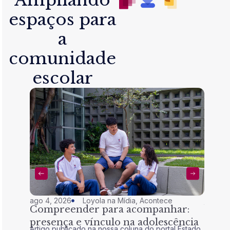
Ampliando
espaços para
a
comunidade
escolar
ago 4, 2026
Loyola na Mídia
,
Acontece
jul 28,
Compreender para acompanhar:
Nem 
presença e vínculo na adolescência
tran
Artigo publicado na nossa coluna do portal Estado
Artigo 