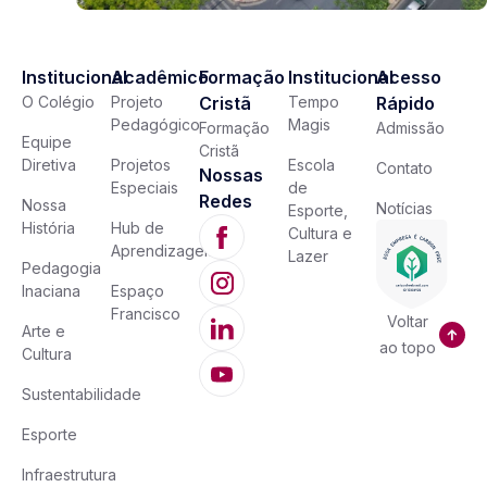
Institucional
Acadêmico
Formação
Institucional
Acesso
O Colégio
Projeto
Cristã
Tempo
Rápido
Pedagógico
Magis
Formação
Admissão
Equipe
Cristã
Diretiva
Projetos
Escola
Contato
Nossas
Especiais
de
Redes
Nossa
Notícias
Esporte,
História
Hub de
Cultura e
Aprendizagem
Lazer
Pedagogia
Inaciana
Espaço
Francisco
Voltar
Arte e
ao topo
Cultura
Sustentabilidade
Esporte
Infraestrutura