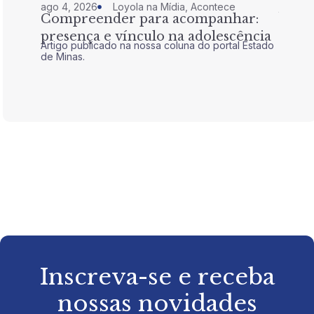
ago 4, 2026
Loyola na Mídia
,
Acontece
jul 28,
Compreender para acompanhar:
Nem 
presença e vínculo na adolescência
tran
Artigo publicado na nossa coluna do portal Estado
Artigo 
de Minas.
de Mina
Inscreva-se e receba
nossas novidades