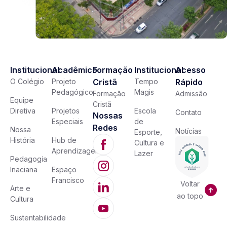
Institucional
Acadêmico
Formação
Institucional
Acesso
O Colégio
Projeto
Cristã
Tempo
Rápido
Pedagógico
Magis
Formação
Admissão
Equipe
Cristã
Diretiva
Projetos
Escola
Contato
Nossas
Especiais
de
Redes
Nossa
Notícias
Esporte,
História
Hub de
Cultura e
Aprendizagem
Lazer
Pedagogia
Inaciana
Espaço
Francisco
Voltar
Arte e
ao topo
Cultura
Sustentabilidade