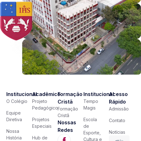
Institucional
Acadêmico
Formação
Institucional
Acesso
O Colégio
Projeto
Cristã
Tempo
Rápido
Pedagógico
Magis
Formação
Admissão
Equipe
Cristã
Diretiva
Projetos
Escola
Contato
Nossas
Especiais
de
Redes
Nossa
Notícias
Esporte,
História
Hub de
Cultura e