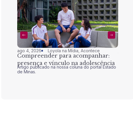
ago 4, 2026
Loyola na Mídia
,
Acontece
jul 28,
Compreender para acompanhar:
Nem 
presença e vínculo na adolescência
tran
Artigo publicado na nossa coluna do portal Estado
Artigo 
de Minas.
de Mina