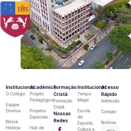
Institucional
Acadêmico
Formação
Institucional
Acesso
O Colégio
Projeto
Cristã
Tempo
Rápido
Pedagógico
Magis
Formação
Admissão
Equipe
Cristã
Diretiva
Projetos
Escola
Contato
Nossas
Especiais
de
Redes
Nossa
Notícias
Esporte,
História
Hub de
Cultura e