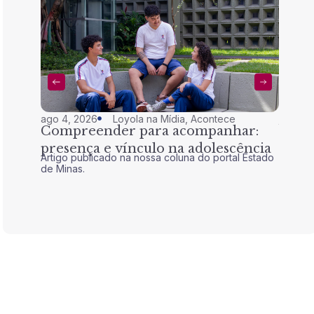
ago 4, 2026
Loyola na Mídia
,
Acontece
jul 28,
Compreender para acompanhar:
Nem 
presença e vínculo na adolescência
tran
Artigo publicado na nossa coluna do portal Estado
Artigo 
de Minas.
de Mina