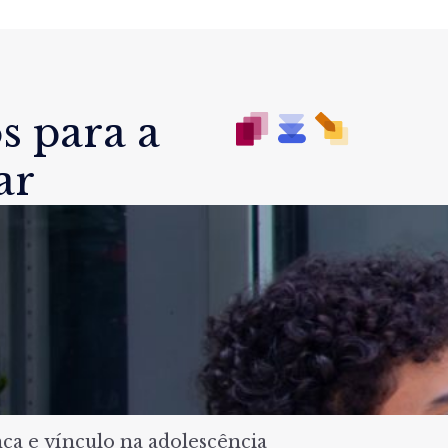
s para a
ar
a e vínculo na adolescência