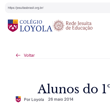
https://jesuitasbrasil.org.br/
O Colégio
Projeto Pedagógi
Voltar
Equipe Diretiva
Projetos Especiai
Nossa História
Alunos do 1
Pedagogia Inaciana
26 maio 2014
Por Loyola
Arte e Cultura