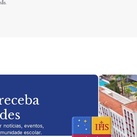
nas.
 receba
ades
 notícias, eventos,
omunidade escolar.