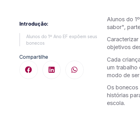
Alunos do 1
Introdução:
sabor", part
Alunos do 1º Ano EF expõem seus
Caracterizar
bonecos
objetivos de
Compartilhe
Cada criança
um trabalho 
modo de ser 
Os bonecos 
histórias pa
escola.