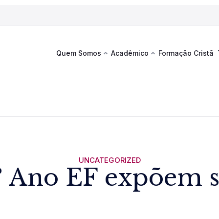
Quem Somos
Acadêmico
Formação Cristã
Última
Te
co
Sustentabilidade
Hub de Aprendizagem
Fique por
acontecim
eventos d
s
Esportes
Espaço Francisco
Es
La
Infraestrutura
UNCATEGORIZED
º Ano EF expõem 
Documentos Institucionais
Ver novi