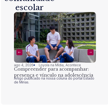
escolar
ago 4, 2026
Loyola na Mídia
,
Acontece
jul 28,
Compreender para acompanhar:
Nem 
presença e vínculo na adolescência
tran
Artigo publicado na nossa coluna do portal Estado
Artigo 
de Minas.
de Mina