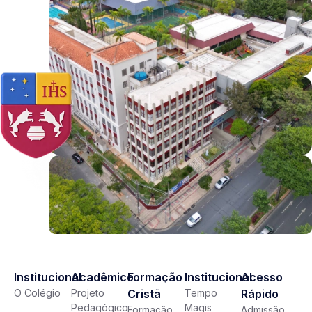
Institucional
Acadêmico
Formação
Institucional
Acesso
O Colégio
Projeto
Cristã
Tempo
Rápido
Pedagógico
Magis
Formação
Admissão