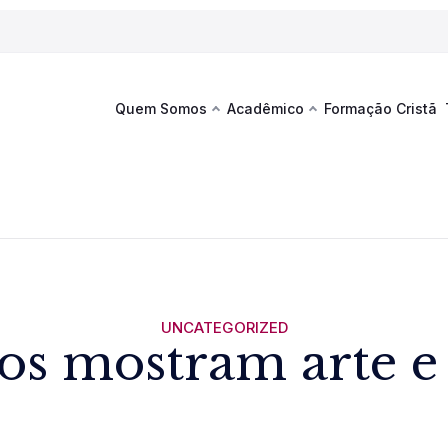
Quem Somos
Acadêmico
Formação Cristã
Última
Te
co
Sustentabilidade
Hub de Aprendizagem
Fique por
acontecim
eventos d
s
Esportes
Espaço Francisco
Es
La
Infraestrutura
UNCATEGORIZED
os mostram arte e 
Documentos Institucionais
Ver novi