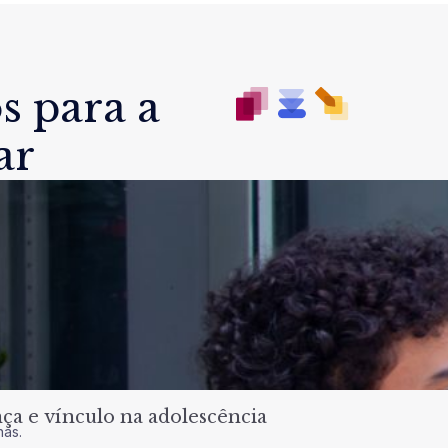
s para a
ar
a e vínculo na adolescência
nas.