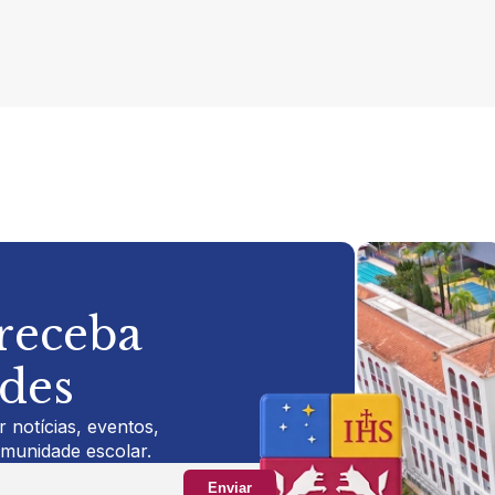
 receba
ades
 notícias, eventos,
omunidade escolar.
Enviar