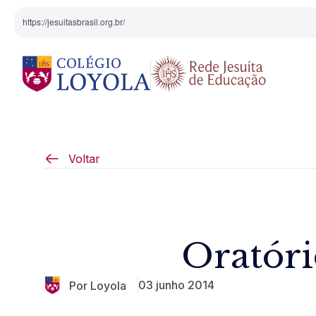
https://jesuitasbrasil.org.br/
O Colégio
Projeto Pedagógi
Voltar
Equipe Diretiva
Projetos Especiai
Nossa História
Oratóri
Pedagogia Inaciana
03 junho 2014
Por Loyola
Arte e Cultura