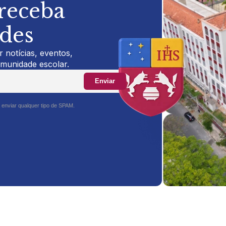
 receba
ades
 notícias, eventos,
omunidade escolar.
Enviar
 enviar qualquer tipo de SPAM.