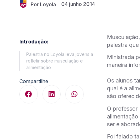
04 junho 2014
Por Loyola
Musculação, 
Introdução:
palestra que
Palestra no Loyola leva jovens a
Ministrada p
refletir sobre musculação e
maneira info
alimentação
Os alunos ta
Compartilhe
qual é a al
são ofereci
O professor 
alimentação 
ser elaborad
Foi falado t