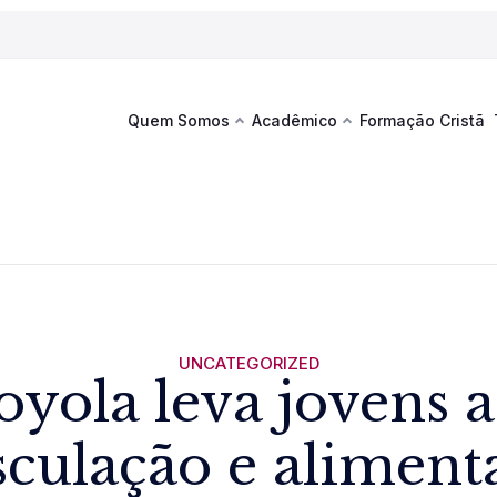
Quem Somos
Acadêmico
Formação Cristã
Última
Te
co
Sustentabilidade
Hub de Aprendizagem
Fique por
acontecim
eventos d
s
Esportes
Espaço Francisco
Es
La
Infraestrutura
UNCATEGORIZED
oyola leva jovens a 
Documentos Institucionais
culação e aliment
Ver novi