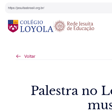
https://jesuitasbrasil.org.br/
O Colégio
Projeto Pedagógi
Voltar
Equipe Diretiva
Projetos Especiai
Nossa História
Palestra no L
Pedagogia Inaciana
mus
Arte e Cultura