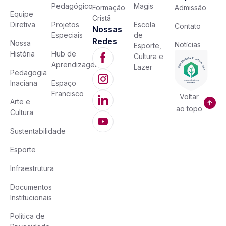
Pedagógico
Magis
Formação
Admissão
Equipe
Cristã
Diretiva
Projetos
Escola
Contato
Nossas
Especiais
de
Redes
Nossa
Notícias
Esporte,
História
Hub de
Cultura e
Aprendizagem
Lazer
Pedagogia
Inaciana
Espaço
Francisco
Voltar
Arte e
ao topo
Cultura
Sustentabilidade
Esporte
Infraestrutura
Documentos
Institucionais
Política de