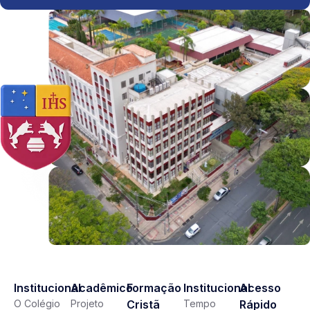
Institucional
Acadêmico
Formação
Institucional
Acesso
O Colégio
Projeto
Cristã
Tempo
Rápido