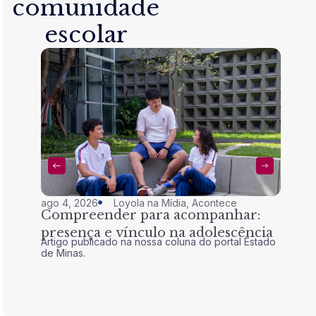
comunidade
escolar
ago 4, 2026
Loyola na Mídia
,
Acontece
jul 28,
Compreender para acompanhar:
Nem 
presença e vínculo na adolescência
tran
Artigo publicado na nossa coluna do portal Estado
Artigo 
de Minas.
de Mina